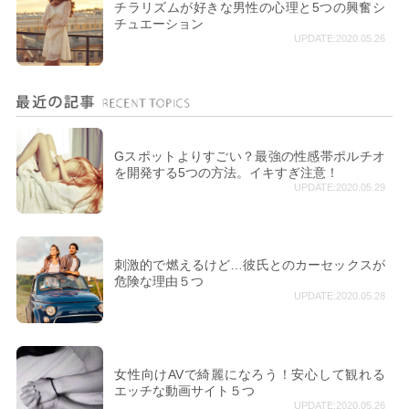
チラリズムが好きな男性の心理と5つの興奮シ
チュエーション
UPDATE:2020.05.26
Gスポットよりすごい？最強の性感帯ポルチオ
を開発する5つの方法。イキすぎ注意！
UPDATE:2020.05.29
刺激的で燃えるけど…彼氏とのカーセックスが
危険な理由５つ
UPDATE:2020.05.28
女性向けAVで綺麗になろう！安心して観れる
エッチな動画サイト５つ
UPDATE:2020.05.26