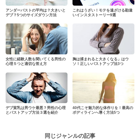
アンダーバストの平均は？大きいと
これはうざい！モテを遠ざける勘違
デブ？5つのサイズダウン方法
いインスタストーリー9選
女性に経験人数を聞いてくる男性の
胸は揉まれると大きくなる」はウ
心理５つと適切な答え方
ソ！正しいバストアップ法3つ
デブ貧乳は男ウケ最悪？男性の心理
40代こそ魅力的な体作りを！最高の
とバストアップ方法３選を紹介
ボディラインへ導く方法5つ
同じジャンルの記事