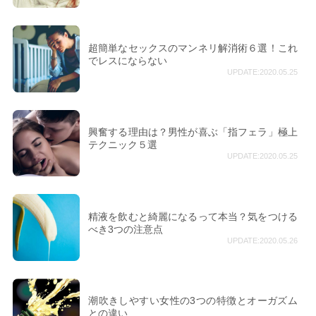
超簡単なセックスのマンネリ解消術６選！これ
でレスにならない
UPDATE:2020.05.25
興奮する理由は？男性が喜ぶ「指フェラ」極上
テクニック５選
UPDATE:2020.05.25
精液を飲むと綺麗になるって本当？気をつける
べき3つの注意点
UPDATE:2020.05.26
潮吹きしやすい女性の3つの特徴とオーガズム
との違い