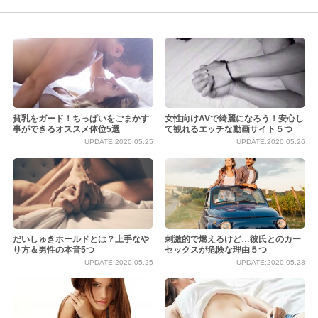
貧乳をガード！ちっぱいをごまかす
女性向けAVで綺麗になろう！安心し
事ができるオススメ体位5選
て観れるエッチな動画サイト５つ
UPDATE:2020.05.25
UPDATE:2020.05.26
だいしゅきホールドとは？上手なや
刺激的で燃えるけど…彼氏とのカー
り方＆男性の本音5つ
セックスが危険な理由５つ
UPDATE:2020.05.25
UPDATE:2020.05.28