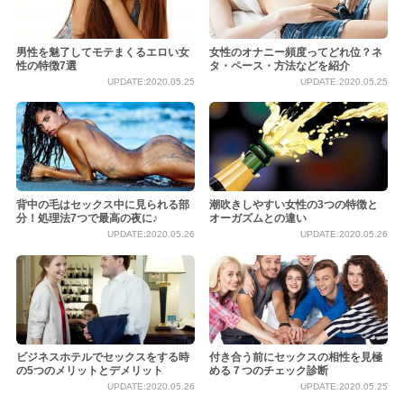
男性を魅了してモテまくるエロい女
女性のオナニー頻度ってどれ位？ネ
性の特徴7選
タ・ペース・方法などを紹介
UPDATE:2020.05.25
UPDATE:2020.05.25
背中の毛はセックス中に見られる部
潮吹きしやすい女性の3つの特徴と
分！処理法7つで最高の夜に♪
オーガズムとの違い
UPDATE:2020.05.26
UPDATE:2020.05.26
ビジネスホテルでセックスをする時
付き合う前にセックスの相性を見極
の5つのメリットとデメリット
める７つのチェック診断
UPDATE:2020.05.26
UPDATE:2020.05.25